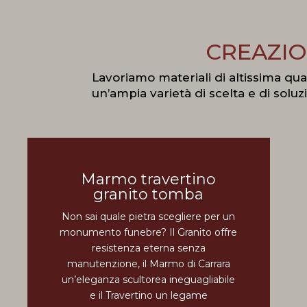
CREAZIO
Lavoriamo materiali di altissima qua
un’ampia varietà di scelta e di soluz
Marmo travertino
granito tomba
Non sai quale pietra scegliere per un
monumento funebre? Il Granito offre
resistenza eterna senza
manutenzione, il Marmo di Carrara
un’eleganza scultorea ineguagliabile
e il Travertino un legame