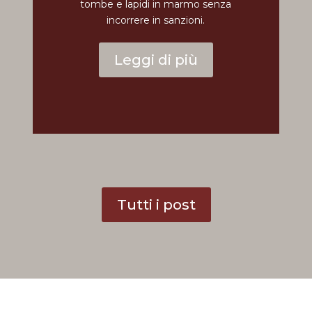
tombe e lapidi in marmo senza
incorrere in sanzioni.
Leggi di più
Tutti i post