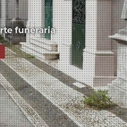
arte funeraria
3