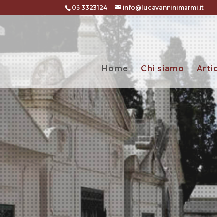
06 3323124
info@lucavanninimarmi.it
Home
Chi siamo
Arti