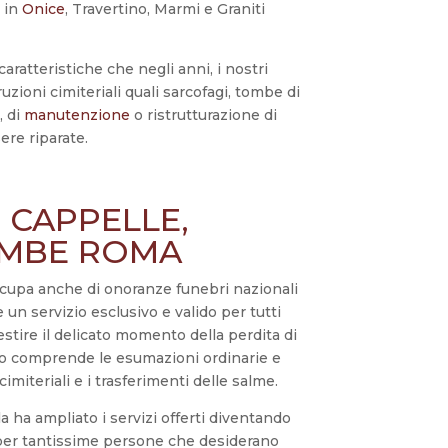
a
in
Onice
, Travertino, Marmi e Graniti
aratteristiche che negli anni, i nostri
uzioni cimiteriali quali sarcofagi, tombe di
, di
manutenzione
o ristrutturazione di
ere riparate.
 CAPPELLE,
TOMBE ROMA
cupa anche di onoranze funebri nazionali
e un servizio esclusivo e valido per tutti
estire il delicato momento della perdita di
zio comprende le esumazioni ordinarie e
cimiteriali e i trasferimenti delle salme.
a ha ampliato i servizi offerti diventando
per tantissime persone che desiderano