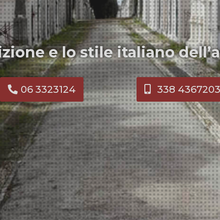
izione e lo stile italiano dell’
06 3323124
338 436720