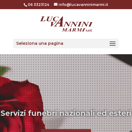
06 3323124
info@lucavanninimarmi.it
Seleziona una pagina
Servizi funebri nazionali ed esteri