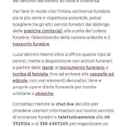
del defunto dall’estero all’Italia e viceversa.
Per fare in modo che l’intera cerimonia funebre
sia la più seria e rispettosa possibile, potrai
scegliere tra gli altri servizi funebri: dal disbrigo
delle
pratiche cimiteriali
, alla scelta del cofano
funebre, l’allestimento della camera ardente e il
trasporto funebre
.
Luca Vannini Marmi oltre a offrire questo tipo di
servizi, mette a disposizione vari articoli funerari:
a partire dalle
lapidi
, al
monumento funerario
o
tomba di famiglia
, fino ad arrivare alle
cappelle ed
edicole
, con vari elementi decorativi. Vere e
proprie opere d’arte funeraria per tombe
cristiane o
ebraiche
.
Contattaci tramite la
chat live
del sito per
chiedere ulteriori informazioni sul nostro servizio
di onoranze funebri o
telefonicamente
allo
06
3323124
o al
338 4367203
per organizzare un