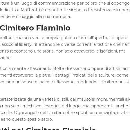
poltura è un luogo di commemorazione per coloro che si oppong
o dedicato a Matteotti è un potente simbolo di resistenza e impe
no rendere omaggio alla sua memoria.
 Cimitero Flaminio
oltura, ma una vera e propria galleria d’arte all’aperto. Le opere
lassico al liberty, riflettendo le diverse correnti artistiche che ha
to raccontano una storia, non solo attraverso le iscrizioni, ma
zione.
icolarmente affascinanti. Molte di esse sono opere di artisti fam
ti attraverso la pietra. I dettagli intricati delle sculture, come 
, evocano un senso di pace e riflessione, rendendo il cimitero un l
 caratterizzata da una varietà di stili, dai mausolei monumentali all
ca non solo arricchisce l’estetica del luogo, ma rappresenta anche 
raccolte. Ogni angolo del cimitero offre spunti di meraviglia, invita
ermeano questo spazio sacro.