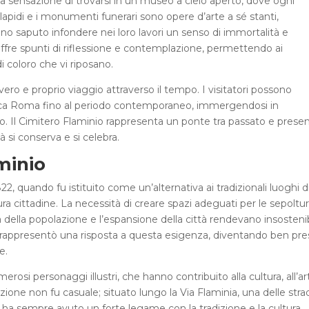
la sensazione di trovarsi in un museo a cielo aperto, dove ogni
lapidi e i monumenti funerari sono opere d’arte a sé stanti,
hanno saputo infondere nei loro lavori un senso di immortalità e
ffre spunti di riflessione e contemplazione, permettendo ai
 di coloro che vi riposano.
ro e proprio viaggio attraverso il tempo. I visitatori possono
ntica Roma fino al periodo contemporaneo, immergendosi in
to. Il Cimitero Flaminio rappresenta un ponte tra passato e presen
 si conserva e si celebra.
minio
22, quando fu istituito come un’alternativa ai tradizionali luoghi d
ura cittadine. La necessità di creare spazi adeguati per le sepoltu
 della popolazione e l’espansione della città rendevano insostenibi
di, rappresentò una risposta a questa esigenza, diventando ben pr
e.
erosi personaggi illustri, che hanno contribuito alla cultura, all’ar
azione non fu casuale; situato lungo la Via Flaminia, una delle str
ero ha sempre avuto un forte legame con la tradizione e la cultura