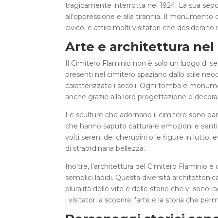
tragicamente interrotta nel 1924. La sua se
all’oppressione e alla tirannia. Il monument
civico, e attira molti visitatori che desidera
Arte e architettura nel
Il Cimitero Flaminio non è solo un luogo di sep
presenti nel cimitero spaziano dallo stile neoc
caratterizzato i secoli. Ogni tomba e monumen
anche grazie alla loro progettazione e decora
Le sculture che adornano il cimitero sono part
che hanno saputo catturare emozioni e sentimen
volti sereni dei cherubini o le figure in lutto
di straordinaria bellezza.
Inoltre, l’architettura del Cimitero Flaminio è
semplici lapidi. Questa diversità architettoni
pluralità delle vite e delle storie che vi sono 
i visitatori a scoprire l’arte e la storia che p