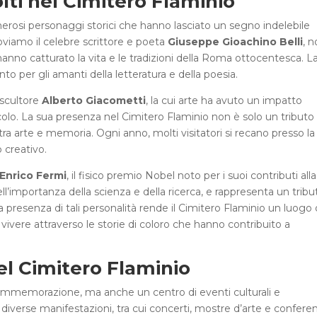
lti nel Cimitero Flaminio
umerosi personaggi storici che hanno lasciato un segno indelebile
troviamo il celebre scrittore e poeta
Giuseppe Gioachino Belli
, 
hanno catturato la vita e le tradizioni della Roma ottocentesca. L
o per gli amanti della letteratura e della poesia.
e scultore
Alberto Giacometti
, la cui arte ha avuto un impatto
colo. La sua presenza nel Cimitero Flaminio non è solo un tributo 
a arte e memoria. Ogni anno, molti visitatori si recano presso la
 creativo.
Enrico Fermi
, il fisico premio Nobel noto per i suoi contributi alla
l’importanza della scienza e della ricerca, e rappresenta un tribu
La presenza di tali personalità rende il Cimitero Flaminio un luogo 
 vivere attraverso le storie di coloro che hanno contribuito a
el Cimitero Flaminio
commemorazione, ma anche un centro di eventi culturali e
a diverse manifestazioni, tra cui concerti, mostre d’arte e confere