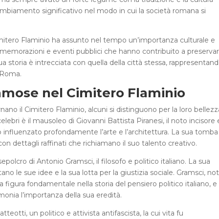
biamento significativo nel modo in cui la società romana si
.
Cimitero Flaminio ha assunto nel tempo un’importanza culturale e
mmemorazioni e eventi pubblici che hanno contribuito a preserva
ua storia è intrecciata con quella della città stessa, rappresentan
i Roma.
mose nel Cimitero Flaminio
o il Cimitero Flaminio, alcuni si distinguono per la loro bellezz
bri è il mausoleo di Giovanni Battista Piranesi, il noto incisore 
no influenzato profondamente l’arte e l’architettura. La sua tomba
on dettagli raffinati che richiamano il suo talento creativo.
olcro di Antonio Gramsci, il filosofo e politico italiano. La sua
o le sue idee e la sua lotta per la giustizia sociale. Gramsci, no
a figura fondamentale nella storia del pensiero politico italiano, e i
monia l’importanza della sua eredità.
otti, un politico e attivista antifascista, la cui vita fu