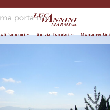
rima porta rm
coli funerari
Servizi funebri
Monumentini 