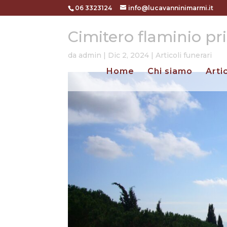
06 3323124
info@lucavanninimarmi.it
Cimitero flaminio p
da
admin
|
Dic 2, 2024
|
Articoli funerari
Home
Chi siamo
Arti