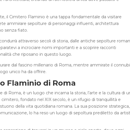
arte, il Cimitero Flaminio è una tappa fondamentale da visitare
te ammirare sepolture di personaggi influenti, architettura
o senza fiato.
ndurrà attraverso secoli di storia, dalle antiche sepolture roma
paratevi a incrociare nomi importanti e a scoprire racconti
onalità che riposano in questo luogo.
atturare dal fascino millenario di Roma, mentre ammirate il connub
uogo unico ha da offrire.
ro Flaminio di Roma
e di Roma, è un luogo che incarna la storia, l’arte e la cultura di 
cimitero, fondato nel XIX secolo, è un rifugio di tranquillità e
astuono della vita quotidiana romana. La sua posizione strategica,
comunicazione, lo ha reso un luogo di sepoltura prediletto da artist