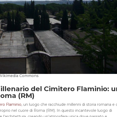
a Wikimedia Commons
illenario del Cimitero Flaminio: 
 Roma (RM)
ero Flaminio
, un luogo che racchiude millenni di storia romana e
roprio nel cuore di Roma (RM). In questo incantevole luogo di
 e l’architettura, creando un’atmosfera unica dove passato e