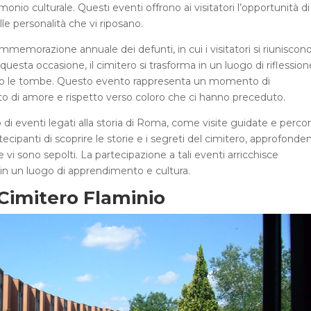
imonio culturale. Questi eventi offrono ai visitatori l’opportunità di
le personalità che vi riposano.
ommemorazione annuale dei defunti, in cui i visitatori si riuniscon
questa occasione, il cimitero si trasforma in un luogo di riflession
nano le tombe. Questo evento rappresenta un momento di
atto di amore e rispetto verso coloro che ci hanno preceduto.
o di eventi legati alla storia di Roma, come visite guidate e percor
ecipanti di scoprire le storie e i segreti del cimitero, approfond
e vi sono sepolti. La partecipazione a tali eventi arricchisce
ro in un luogo di apprendimento e cultura.
l Cimitero Flaminio