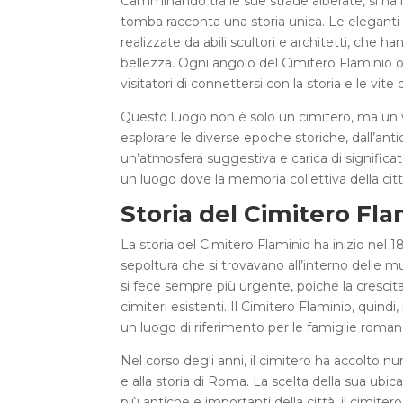
Camminando tra le sue strade alberate, si ha 
tomba racconta una storia unica. Le eleganti 
realizzate da abili scultori e architetti, che 
bellezza. Ogni angolo del Cimitero Flaminio o
visitatori di connettersi con la storia e le vite
Questo luogo non è solo un cimitero, ma un ve
esplorare le diverse epoche storiche, dall’a
un’atmosfera suggestiva e carica di significa
un luogo dove la memoria collettiva della città
Storia del Cimitero Fla
La storia del Cimitero Flaminio ha inizio nel 18
sepoltura che si trovavano all’interno delle m
si fece sempre più urgente, poiché la crescita
cimiteri esistenti. Il Cimitero Flaminio, quin
un luogo di riferimento per le famiglie roman
Nel corso degli anni, il cimitero ha accolto num
e alla storia di Roma. La scelta della sua ubic
più antiche e importanti della città, il cimit