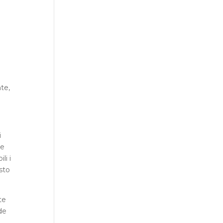
te,
i
re
li i
esto
te
ade