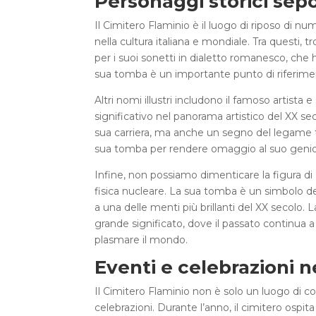
Personaggi storici sepo
Il Cimitero Flaminio è il luogo di riposo di n
nella cultura italiana e mondiale. Tra questi, 
per i suoi sonetti in dialetto romanesco, che 
sua tomba è un importante punto di riferiment
Altri nomi illustri includono il famoso artista 
significativo nel panorama artistico del XX se
sua carriera, ma anche un segno del legame tr
sua tomba per rendere omaggio al suo genio
Infine, non possiamo dimenticare la figura di
fisica nucleare. La sua tomba è un simbolo del
a una delle menti più brillanti del XX secolo. 
grande significato, dove il passato continua a
plasmare il mondo.
Eventi e celebrazioni n
Il Cimitero Flaminio non è solo un luogo di 
celebrazioni. Durante l’anno, il cimitero ospit