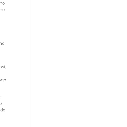
ono
gno
nno
osi,
i
uogo
e
la
ndo