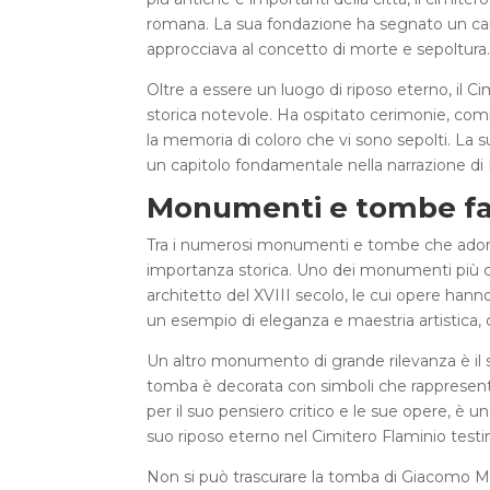
romana. La sua fondazione ha segnato un cam
approcciava al concetto di morte e sepoltura
Oltre a essere un luogo di riposo eterno, il 
storica notevole. Ha ospitato cerimonie, co
la memoria di coloro che vi sono sepolti. La s
un capitolo fondamentale nella narrazione d
Monumenti e tombe fa
Tra i numerosi monumenti e tombe che adornan
importanza storica. Uno dei monumenti più cele
architetto del XVIII secolo, le cui opere han
un esempio di eleganza e maestria artistica, c
Un altro monumento di grande rilevanza è il sep
tomba è decorata con simboli che rappresentan
per il suo pensiero critico e le sue opere, è un
suo riposo eterno nel Cimitero Flaminio testi
Non si può trascurare la tomba di Giacomo Matte