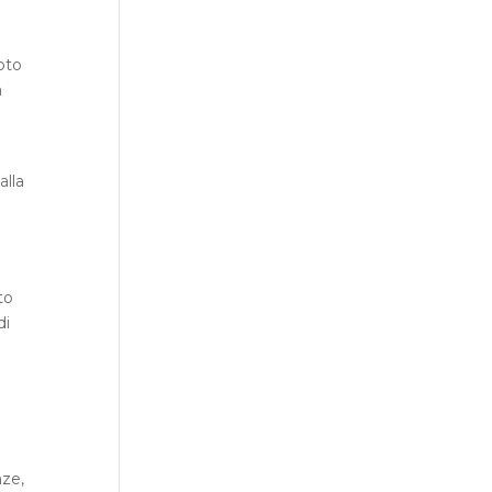
noto
a
alla
to
di
nze,