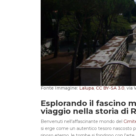
Fonte Immagine:
Lalupa
,
CC BY-SA 3.0
, vi
Esplorando il fascino m
viaggio nella storia di
Benvenuti nell’affascinante mondo del
Cimit
si erge come un autentico tesoro nascosto p
riposo eterno, le tombe si fondono con l’arte