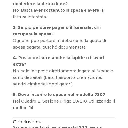
richiedere la detrazione?
No. Basta aver sostenuto la spesa e avere la
fattura intestata.
3. Se più persone pagano il funerale, chi
recupera la spesa?
Ognuno può portare in detrazione la quota di
spesa pagata, purché documentata.
4. Posso detrarre anche la lapide o i lavori
extra?
No, solo le spese direttamente legate al funerale
sono detraibili (bara, trasporto, cremazione,
servizi cimiteriali obbligatori).
5. Dove inserire le spese nel modello 730?
Nel Quadro E, Sezione I, rigo E8/E10, utilizzando il
codice 14
.
Conclusione
Sapere
quanto si recupera dal 730 per un