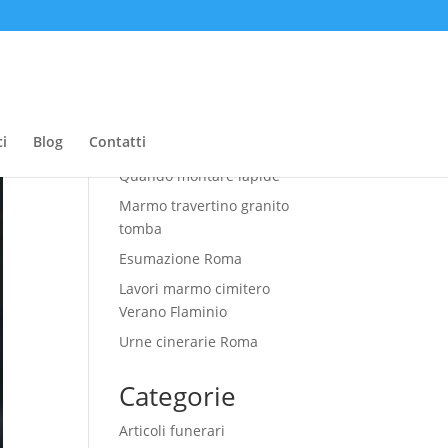
Cerca
Ultimi articoli
i
Blog
Contatti
Quando montare lapide
Marmo travertino granito
tomba
Esumazione Roma
Lavori marmo cimitero
Verano Flaminio
Urne cinerarie Roma
Categorie
Articoli funerari