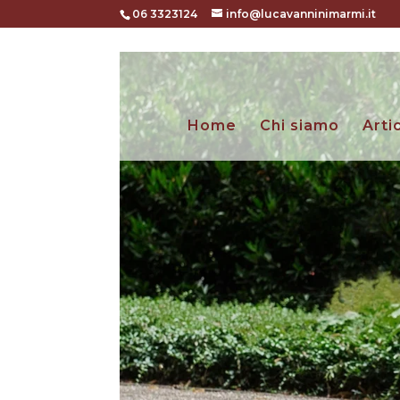
06 3323124
info@lucavanninimarmi.it
Home
Chi siamo
Arti