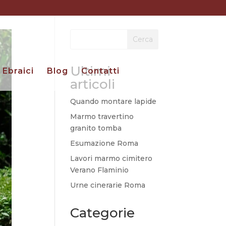
Cerca
Ultimi
Ebraici
Blog
Contatti
articoli
Quando montare lapide
Marmo travertino
granito tomba
Esumazione Roma
Lavori marmo cimitero
Verano Flaminio
Urne cinerarie Roma
Categorie