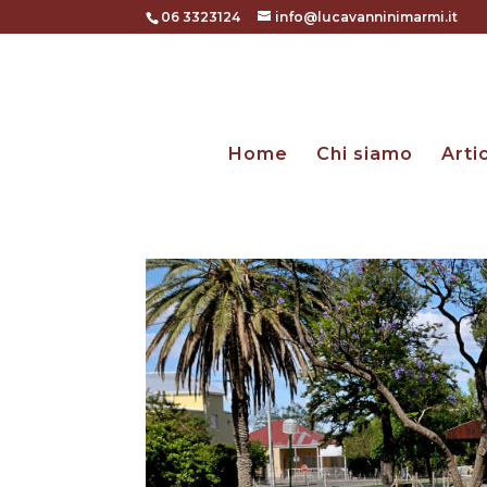
06 3323124
info@lucavanninimarmi.it
Home
Chi siamo
Arti