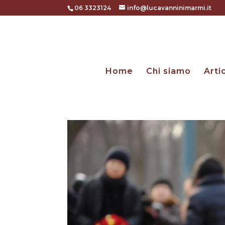
06 3323124
info@lucavanninimarmi.it
Home
Chi siamo
Arti