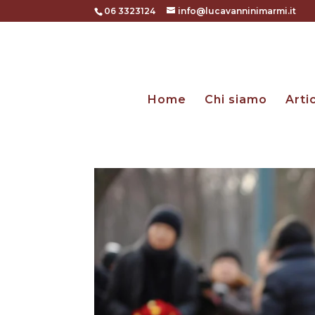
06 3323124
info@lucavanninimarmi.it
Home
Chi siamo
Arti