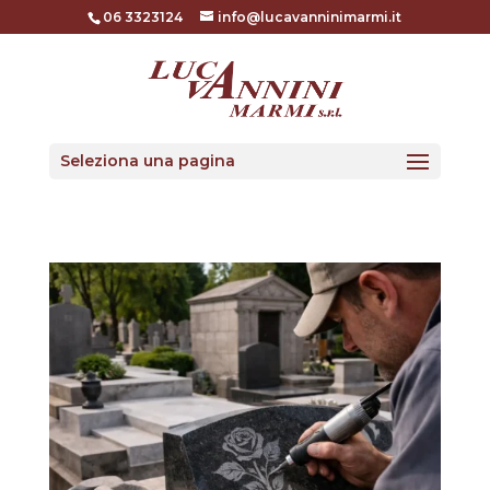
06 3323124
info@lucavanninimarmi.it
Seleziona una pagina